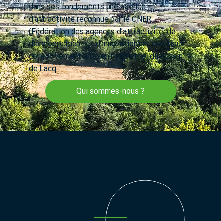
dans ses fondements une agence
d'attractivité reconnue par le CNER
(Fédération des agences d’attractivité, de
développement et d’innovation) et contribue
collectivement à l’avenir industriel du bassin
de Lacq.
Qui sommes-nous ?
+30