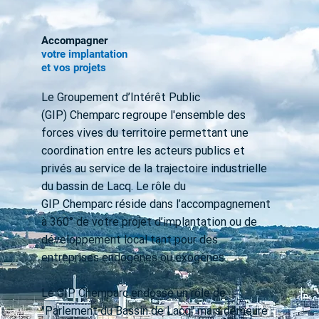
Accompagner
votre implantation
et vos projets
Le Groupement d’Intérêt Public
(GIP) Chemparc regroupe l'ensemble des
forces vives du territoire permettant une
coordination entre les acteurs publics et
privés au service de la trajectoire industrielle
du bassin de Lacq. Le rôle du
GIP Chemparc réside dans l’accompagnement
à 360° de votre projet d’implantation ou de
développement local tant pour des
entreprises endogènes ou exogènes.
Le GIP Chemparc endosse un rôle de
"Parlement du Bassin de Lacq" mais demeure