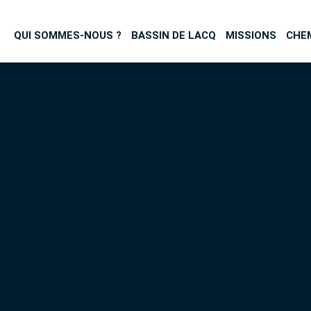
QUI SOMMES-NOUS ?
BASSIN DE LACQ
MISSIONS
CHE
e Earth : les États-Un
 à la conquête des ter
usqu’en France