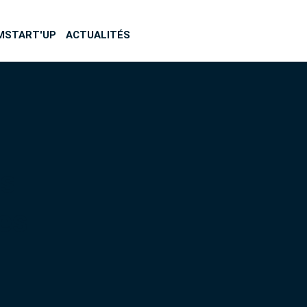
MSTART'UP
ACTUALITÉS
is
res