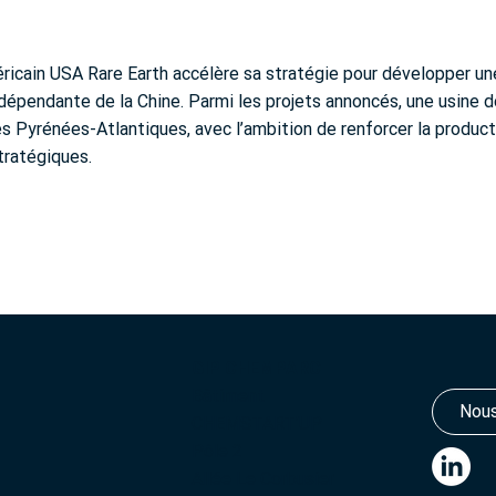
icain USA Rare Earth accélère sa stratégie pour développer une
ndépendante de la Chine. Parmi les projets annoncés, une usine doi
es Pyrénées-Atlantiques, avec l’ambition de renforcer la produc
stratégiques.
GIP CHEMPARC
Bâtiment
Nous
CHEMSTART’UP
Pôle 2
Allée Le Corbusier