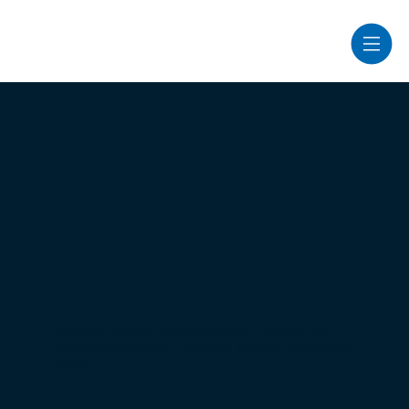
Nouvelle licence professionnelle "Licence pro
Chimie industrielle" : process, énergie et chimies
vertes