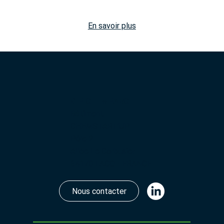
En savoir plus
GIP CHEMPARC
Bâtiment
CHEMSTART’UP
Pôle 2
Allée Le Corbusier
64170 LACQ - FRANCE
Nous contacter