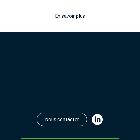
En savoir plus
GIP CHEMPARC
Bâtiment
CHEMSTART’UP
Pôle 2
Allée Le Corbusier
64170 LACQ - FRANCE
Nous contacter