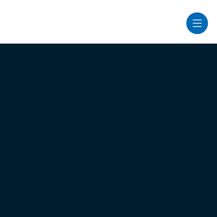
Dans les Pyrénées-Atlantiques, l’ancien bassin
gazier de Lacq se rêve en nouvelle « vallée des
aimants »