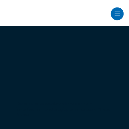
Terres rares et semi-conducteurs : deux
investissements stratégiques annoncés à Choose
France