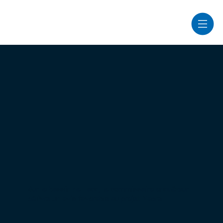
Sur le bassin de Lacq, le commissaire enquêteur
délivre un avis favorable au projet Nacre